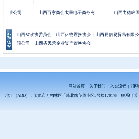
公司
山西百家商会太星电子商务有…
山西尚德峰国际贸
山西省政协委员会
|
山西亿物置换协会
|
山西易信易贸易有限公
限公司
|
山西省民营企业资产置换协会
网站首页
|
关于我们
|
入会流程
|
招聘
地址（ADD）：太原市万柏林区千峰北路茂华小区5号楼1701室 联系电话（TEL）：0351-