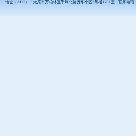
地址（ADD）：太原市万柏林区千峰北路茂华小区5号楼1701室 联系电话（TEL）：0351-